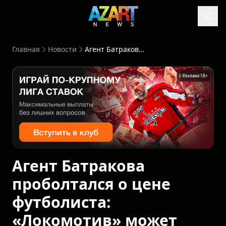
Главная
Новости
Агент Батракова проболтался о цене футболиста: «Локомотив» может остаться с носом
Реклама 18+
Агент Батракова
проболтался о цене
футболиста:
«Локомотив» может