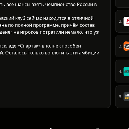
сть все шансы взять чемпионство России в
овский клуб сейчас находится в отличной
2.
ана по полной программе, причём состав
денег на игроков потратили немало, что уж
аскладе «Спартак» вполне способен
3.
й. Осталось только воплотить эти амбиции
4.
5.