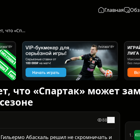
Главная
Обз
Абаскаль считает, что «Спартак» может замахнуться на золото в новом сезоне
клама 18+
Реклама 18+
ет, что «Спартак» может за
 сезоне
88
0
1.
 Гильермо Абаскаль решил не скромничать и