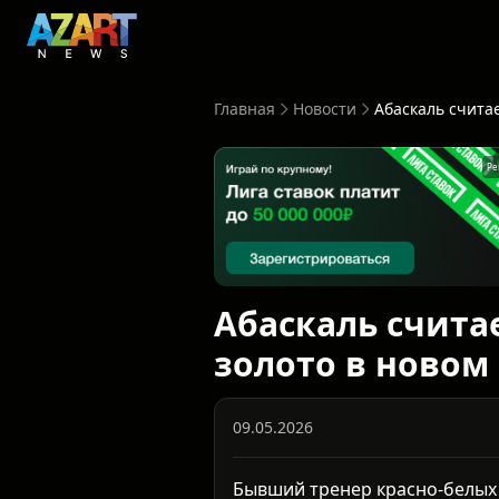
Главная
Новости
Ре
Абаскаль счита
золото в новом
09.05.2026
Бывший тренер красно-белых