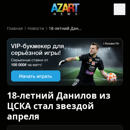
Главная
Новости
18-летний Данилов из ЦСКА стал звездой апреля
Реклама 18+
18-летний Данилов из
ЦСКА стал звездой
апреля