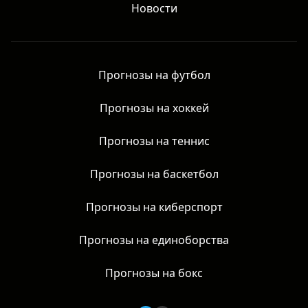
Новости
Прогнозы на футбол
Прогнозы на хоккей
Прогнозы на теннис
Прогнозы на баскетбол
Прогнозы на киберспорт
Прогнозы на единоборства
Прогнозы на бокс