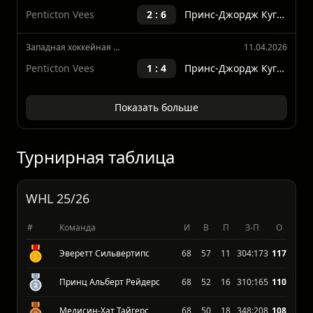
Принс-Джордж Кугэрз
3 : 5
Penticton Vees
Западная хоккейная лига
12.04.2026
Penticton Vees
2 : 6
Принс-Джордж Кугэрз
Западная хоккейная лига
11.04.2026
Penticton Vees
1 : 4
Принс-Джордж Кугэрз
Показать больше
Турнирная таблица
WHL 25/26
#
Команда
И
В
П
З-П
О
Эверетт Сильвертипс
68
57
11
304:173
117