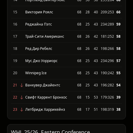
13
Сиэтл Тандербердс
68
31
37
223:241
72
14
Портленд Винтер Хокс
68
30
38
235:264
68
15
Виктория Роялс
68
28
40
209:253
66
16
Реджайна Пэтс
68
25
43
234:289
59
17
Трай-Сити Американс
68
26
42
181:252
58
18
Ред Дир Ребелс
68
26
42
198:266
58
19
Мус Джо Уорриорс
68
25
43
234:296
57
20
Winnipeg Ice
68
25
43
190:242
55
21
Ванкувер Джайентс
68
25
43
196:282
54
22
Свифт Каррент Бронкос
68
15
53
179:326
39
23
Летбридж Харрикейнз
68
17
51
198:319
38