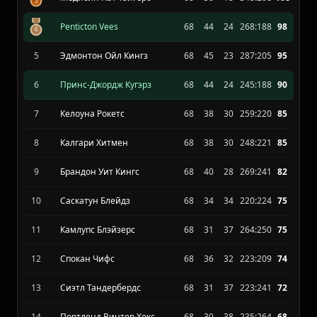
Принц Альберт Рейдерс
68
52
16
310:165
110
Медисин-Хат Тайгерс
68
50
18
348:208
108
Penticton Vees
68
44
24
268:188
98
5
Эдмонтон Ойл Кингз
68
45
23
287:205
95
6
Принс-Джордж Кугэрз
68
44
24
245:188
90
7
Келоуна Рокетс
68
38
30
259:220
85
8
Калгари Хитмен
68
38
30
248:221
85
9
Брандон Уит Кингс
68
40
28
269:241
82
10
Саскатун Блейдз
68
34
34
220:224
75
11
Камлупс Блэйзерс
68
31
37
264:250
75
12
Спокан Чифс
68
36
32
223:209
74