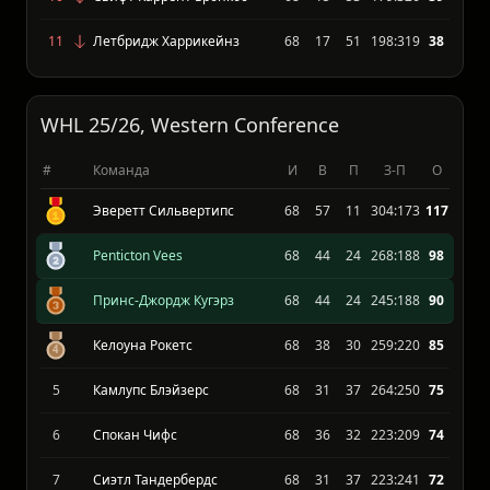
9
Мус Джо Уорриорс
68
25
43
234:296
57
10
Свифт Каррент Бронкос
68
15
53
179:326
39
11
Летбридж Харрикейнз
68
17
51
198:319
38
WHL 25/26, Western Conference
#
Команда
И
В
П
З-П
О
Эверетт Сильвертипс
68
57
11
304:173
117
Penticton Vees
68
44
24
268:188
98
Принс-Джордж Кугэрз
68
44
24
245:188
90
Келоуна Рокетс
68
38
30
259:220
85
5
Камлупс Блэйзерс
68
31
37
264:250
75