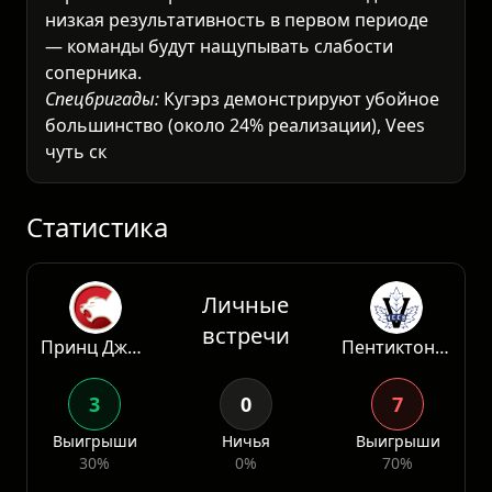
низкая результативность в первом периоде
— команды будут нащупывать слабости
соперника.
Спецбригады:
Кугэрз демонстрируют убойное
большинство (около 24% реализации), Vees
чуть скромнее (~22%), но их меньшинство
работает на 82-83% — преимущество в
дисциплине может стать решающим.
Физическая игра:
Пле
Статистика
Личные
встречи
Принц Джордж Кугарз
Пентиктон Вис
3
0
7