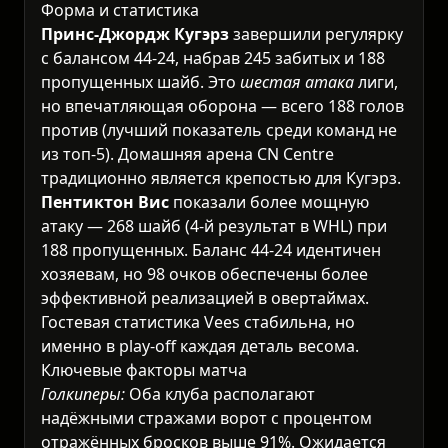
Форма и статистика
Принс-Джордж Кугэрз
завершили регулярку
с балансом 44-24, набрав 245 забитых и 188
пропущенных шайб. Это
шестая атака
лиги,
но впечатляющая оборона — всего 188 голов
против (лучший показатель среди команд не
из топ-5). Домашняя арена CN Centre
традиционно является крепостью для Кугэрз.
Пентиктон Вис
показали более мощную
атаку — 268 шайб (4-й результат в WHL) при
188 пропущенных. Баланс 44-24 идентичен
хозяевам, но 98 очков обеспечены более
эффективной реализацией в овертаймах.
Гостевая статистика Vees стабильна, но
именно в play-off каждая деталь весома.
Ключевые факторы матча
Голкиперы:
Оба клуба располагают
надёжными стражами ворот с процентом
отражённых бросков выше 91%. Ожидается