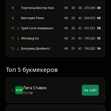
6
Спокан Чифс
68
36
32
223:209
74
7
Сиэтл Тандербердс
68
31
37
223:241
72
8
Портленд Винтер Хокс
68
30
38
235:264
68
9
Виктория Роялс
68
28
40
209:253
66
10
Трай-Сити Американс
68
26
42
181:252
58
11
Winnipeg Ice
68
25
43
190:242
55
12
Ванкувер Джайентс
68
25
43
196:282
54
Топ 5 букмекеров
Лига Ставок
1.
На сайт
7777₽