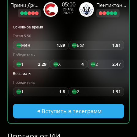
05:00
Принц Джордж Кугарз
Пентиктон Вис
20 Апр.
2026 г.
Основное время
Тотал 5.50
Мен
1.89
Бол
1.81
Победитель
1
2.29
X
4
2
2.47
Весь матч
Победитель
1
1.8
2
1.91
Вступить в телеграмм
Прогноз от ИИ