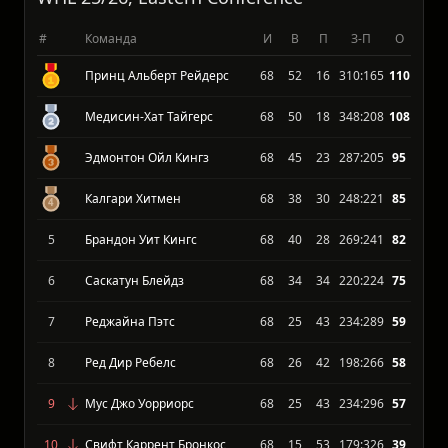
WHL 25/26, Eastern Conference
#
Команда
И
В
П
З-П
О
Принц Альберт Рейдерс
68
52
16
310:165
110
Медисин-Хат Тайгерс
68
50
18
348:208
108
Эдмонтон Ойл Кингз
68
45
23
287:205
95
Калгари Хитмен
68
38
30
248:221
85
5
Брандон Уит Кингс
68
40
28
269:241
82
6
Саскатун Блейдз
68
34
34
220:224
75
7
Реджайна Пэтс
68
25
43
234:289
59
8
Ред Дир Ребелс
68
26
42
198:266
58