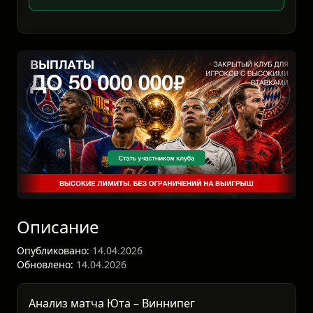
Описание
Опубликовано:
14.04.2026
Обновлено:
14.04.2026
Анализ матча Юта – Виннипег