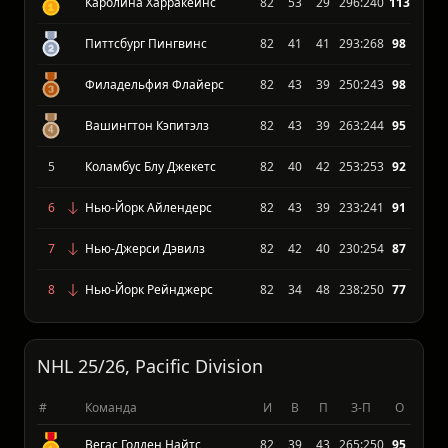
#
Команда
И
В
П
З-П
О
Каролина Харракейнс
82
53
29
296:240
113
Питтсбург Пингвинс
82
41
41
293:268
98
Филадельфия Флайерс
82
43
39
250:243
98
Вашингтон Кэпитэлз
82
43
39
263:244
95
5
Коламбус Блу Джекетс
82
40
42
253:253
92
6
Нью-Йорк Айлендерс
82
43
39
233:241
91
7
Нью-Джерси Дэвилз
82
42
40
230:254
87
8
Нью-Йорк Рейнджерс
82
34
48
238:250
77
NHL 25/26, Pacific Division