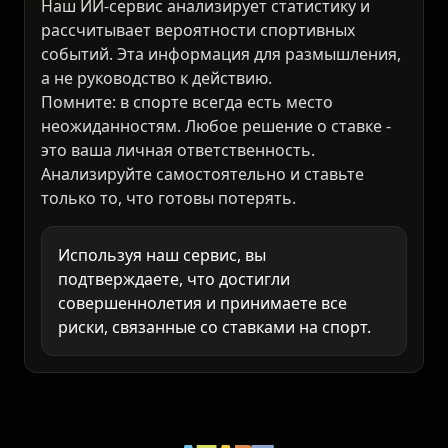
⚠️ Предупреждение
18+
Наш ИИ-сервис анализирует статистику и
рассчитывает вероятности спортивных
событий. Эта информация для размышления,
а не руководство к действию.
Помните: в спорте всегда есть место
неожиданностям. Любое решение о ставке -
это ваша личная ответственность.
Анализируйте самостоятельно и ставьте
только то, что готовы потерять.
Используя наш сервис, вы
подтверждаете, что достигли
совершеннолетия и принимаете все
риски, связанные со ставками на спорт.