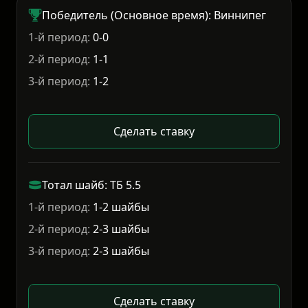
Победитель (Основное время): Виннипег
1-й период:
0-0
2-й период:
1-1
3-й период:
1-2
Сделать ставку
Тотал шайб: ТБ 5.5
1-й период:
1-2 шайбы
2-й период:
2-3 шайбы
3-й период:
2-3 шайбы
Сделать ставку