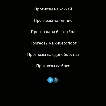
Прогнозы на футбол
Прогнозы на хоккей
Прогнозы на теннис
Прогнозы на баскетбол
Прогнозы на киберспорт
Прогнозы на единоборства
Прогнозы на бокс