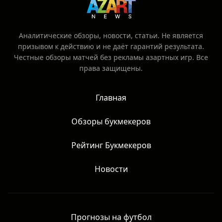
Аналитические обзоры, новости, статьи. Не является
призывом к действию и не даёт гарантий результата.
Честные обзоры матчей без рекламы азартных игр. Все
права защищены.
Главная
Обзоры букмекеров
Рейтинг Букмекеров
Новости