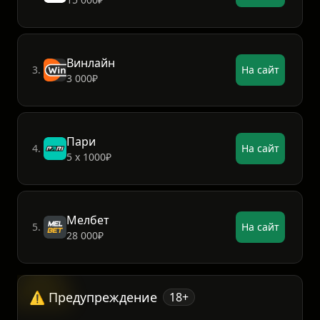
ФонБет
2.
На сайт
15 000₽
Винлайн
3.
На сайт
3 000₽
Пари
4.
На сайт
5 х 1000₽
Мелбет
5.
На сайт
28 000₽