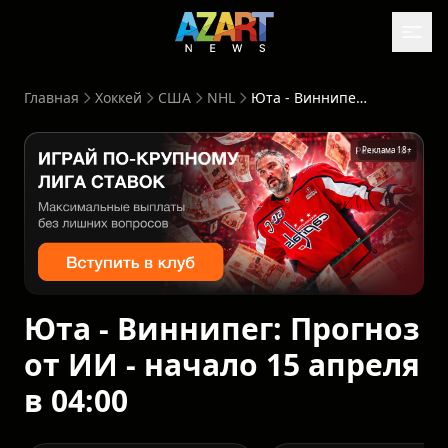
Главная
Хоккей
США
NHL
Юта - Виннипег: Прогноз от ИИ - начало 15 апреля в 04:00
Реклама 18+
Юта - Виннипег: Прогноз
от ИИ - начало 15 апреля
в 04:00