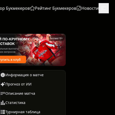
ор Букмекеров
Рейтинг Букмекеров
Новости
Реклама 18+
Информация о матче
Прогноз от ИИ
Описание матча
Единоборства
Бокс
Статистика
Турнирная таблица