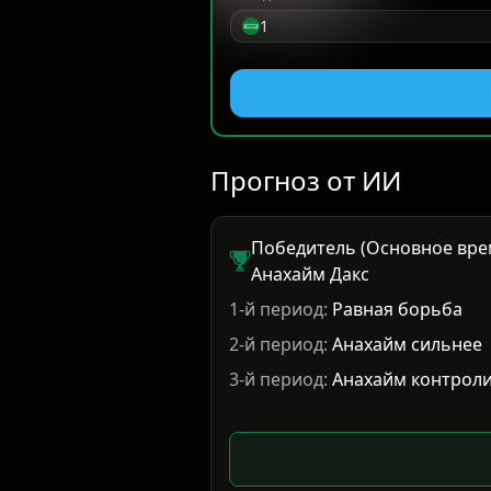
1
Прогноз от ИИ
Победитель (Основное вре
Анахайм Дакс
1-й период:
Равная борьба
2-й период:
Анахайм сильнее
3-й период:
Анахайм контроли