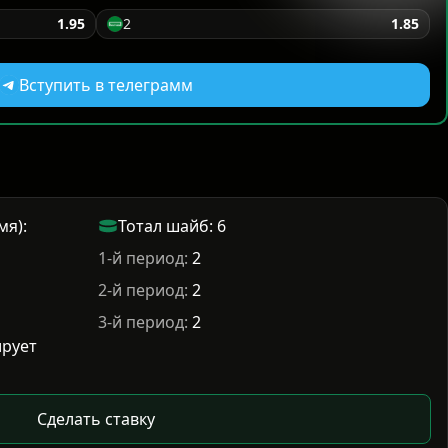
1.95
2
1.85
Вступить в телеграмм
мя):
Тотал шайб: 6
1-й период:
2
2-й период:
2
3-й период:
2
рует
Сделать ставку