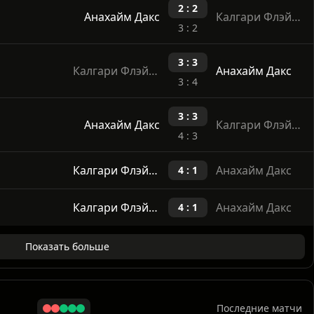
Ничья
Выигрыши
0%
44%
2 : 2
Анахайм Дакс
Калгари Флэймс
3 : 2
3 : 3
Калгари Флэймс
Анахайм Дакс
3 : 4
3 : 3
Анахайм Дакс
Калгари Флэймс
4 : 3
Калгари Флэймс
Анахайм Дакс
4 : 1
Калгари Флэймс
Анахайм Дакс
4 : 1
Показать больше