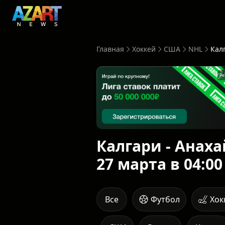
Главная
Хоккей
США
NHL
Ре
Калгари - Анаха
27 марта в 04:00
Все
Футбол
Хок