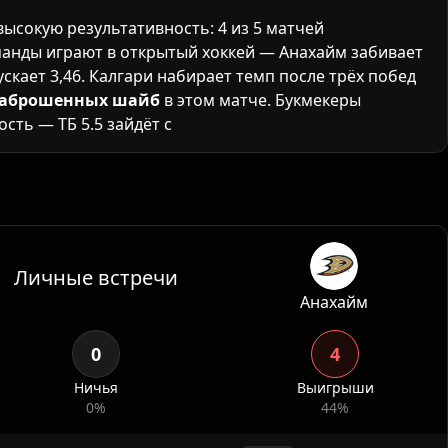
ысокую результативность: 4 из 5 матчей
оманды играют в открытый хоккей — Анахайм забивает
ускает 3,46. Калгари набирает темп после трёх побед
 заброшенных шайб
в этом матче. Букмекеры
сть — ТБ 5.5 зайдёт с вероятностью 65-70%.
лы
ах матчей, но фора -1.5 рискованна из-за склонности
па
Личные встречи
Анахайм
0
4