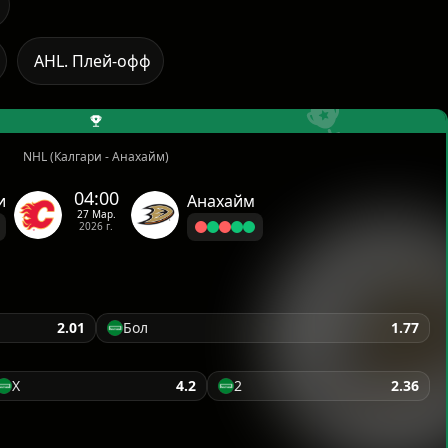
AHL. Плей-офф
NHL (Калгари - Анахайм)
04:00
и
Анахайм
27 Мар.
2026 г.
2.01
Бол
1.77
X
4.2
2
2.36