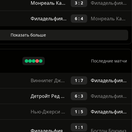
Монреаль Канадиенс
Филадельфия Флайерс
4 : 2
Монреаль Канадиенс
Филадельфия Флайерс
3 : 2
Филадельфия Флайерс
Монреаль Канадиенс
6 : 4
Показать больше
Последние матчи
Виннипег Джетс
Филадельфия Флайерс
1 : 7
Детройт Ред Вингс
Филадельфия Флайерс
6 : 3
Нью-Джерси Дэвилз
Филадельфия Флайерс
1 : 5