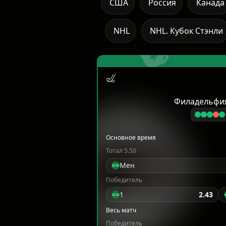
США
Россия
Канада
NHL
NHL. Кубок Стэнли
Филадельфи
Основное время
Тотал 5.50
Мен
Победитель
1
2.43
Весь матч
Победитель