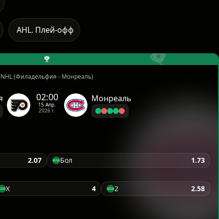
AHL. Плей-офф
NHL (Филадельфия - Монреаль)
02:00
я
Монреаль
15 Апр.
2026 г.
2.07
Бол
1.73
X
4
2
2.58