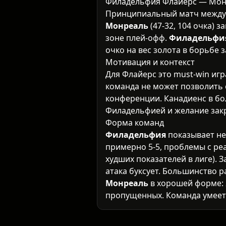
Филадельфия Флайерс — Монр
Принципиальный матч между 
Монреаль
(47-32, 104 очка) 
зоне плей-офф.
Филадельфи
очко на вес золота в борьбе з
Мотивация и контекст
Для Флайерс это must-win иг
команда не может позволить 
конференции. Канадиенс в бо
Филадельфией и желание закр
Форма команд
Филадельфия
показывает не
примерно 5-5, проблемы с ре
худших показателей в лиге).
атака буксует. Большинство р
Монреаль
в хорошей форме: 2
пропущенных. Команда умеет 
Специальные бригады сбалан
демонстрируют уверенн