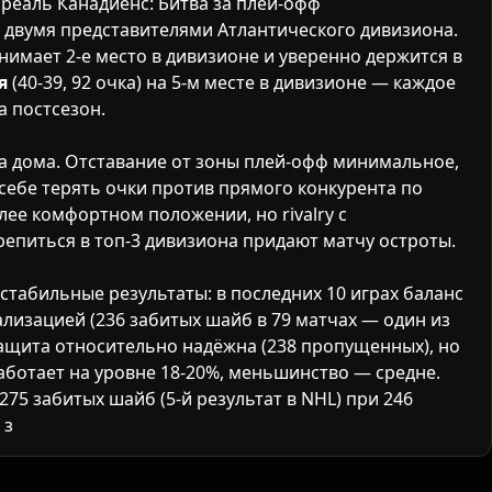
еаль Канадиенс: Битва за плей-офф
двумя представителями Атлантического дивизиона.
занимает 2-е место в дивизионе и уверенно держится в
я
(40-39, 92 очка) на 5-м месте в дивизионе — каждое
а постсезон.
ра дома. Отставание от зоны плей-офф минимальное,
себе терять очки против прямого конкурента по
лее комфортном положении, но rivalry с
епиться в топ-3 дивизиона придают матчу остроты.
стабильные результаты: в последних 10 играх баланс
ализацией (236 забитых шайб в 79 матчах — один из
 Защита относительно надёжна (238 пропущенных), но
аботает на уровне 18-20%, меньшинство — средне.
75 забитых шайб (5-й результат в NHL) при 246
забивать, особенно через скоростные контратаки.
сированы. В последних матчах Канадиенс