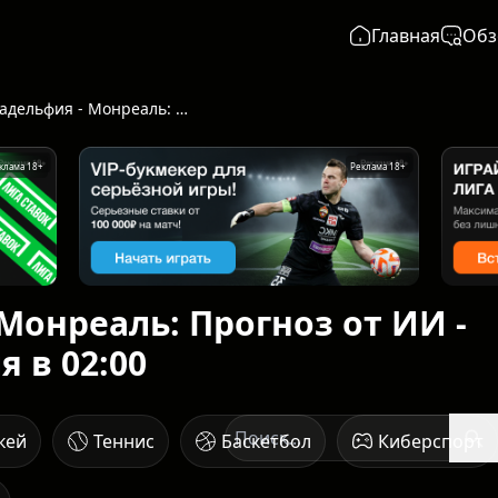
Главная
Обз
Филадельфия - Монреаль: Прогноз от ИИ - начало 15 апреля в 02:00
клама 18+
Реклама 18+
Монреаль: Прогноз от ИИ -
я в 02:00
кей
Теннис
Баскетбол
Киберспорт