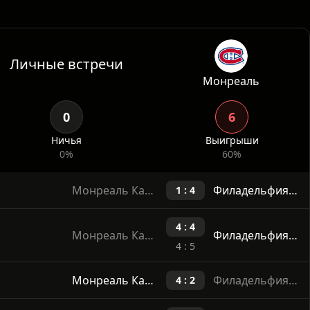
Личные встречи
Монреаль
0
6
Ничья
Выигрыши
0%
60%
Монреаль Канадиенс
Филадельфия Флайерс
1 : 4
4 : 4
Монреаль Канадиенс
Филадельфия Флайерс
4 : 5