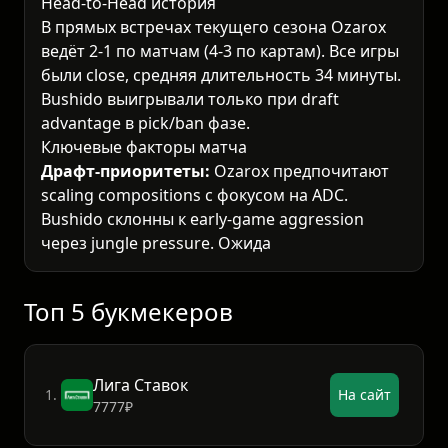
Head-to-Head история
В прямых встречах текущего сезона Ozarox
ведёт 2-1 по матчам (4-3 по картам). Все игры
были close, средняя длительность 34 минуты.
Bushido выигрывали только при draft
advantage в pick/ban фазе.
Ключевые факторы матча
Драфт-приоритеты:
Ozarox предпочитают
scaling compositions с фокусом на ADC.
Bushido склонны к early-game aggression
через jungle pressure. Ожидаем ban priority
на meta junglers (Viego, Lee Sin) и contested
mid picks.
Топ 5 букмекеров
Лига Ставок
1.
На сайт