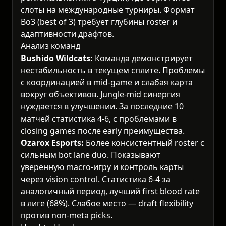
слоты на международные турниры. Формат
Bo3 (best of 3) требует глубины roster и
адаптивности драфтов.
Анализ команд
Bushido Wildcats:
Команда демонстрирует
нестабильность в текущем сплите. Проблемы
с координацией в mid-game и слабая карта
вокруг объективов. Jungle-mid синергия
нуждается в улучшении. За последние 10
матчей статистика 4-6, с проблемами в
closing games после early преимущества.
Ozarox Esports:
Более консистентный roster с
сильным bot lane duo. Показывают
уверенную macro-игру и контроль карты
через vision control. Статистика 6-4 за
аналогичный период, лучший first blood rate
в лиге (68%). Слабое место — draft flexibility
против non-meta picks.