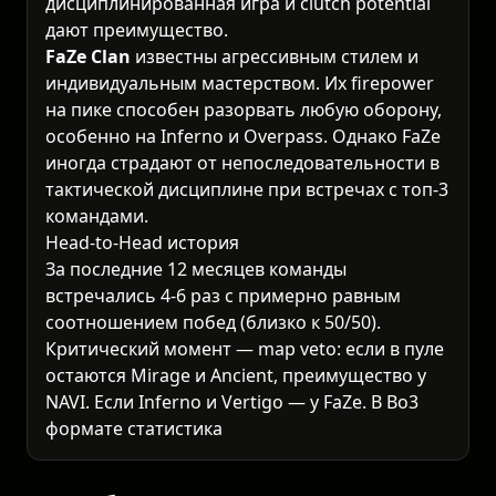
дисциплинированная игра и clutch potential
дают преимущество.
FaZe Clan
известны агрессивным стилем и
индивидуальным мастерством. Их firepower
на пике способен разорвать любую оборону,
особенно на Inferno и Overpass. Однако FaZe
иногда страдают от непоследовательности в
тактической дисциплине при встречах с топ-3
командами.
Head-to-Head история
За последние 12 месяцев команды
встречались 4-6 раз с примерно равным
соотношением побед (близко к 50/50).
Критический момент — map veto: если в пуле
остаются Mirage и Ancient, преимущество у
NAVI. Если Inferno и Vertigo — у FaZe. В Bo3
формате статистика показывает, что команды
обменивались победами в зависимости от
tournament co