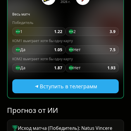
2026 г.
Весь матч
Победитель
1
1.22
2
3.9
КОМ1 выиграет хотя бы одну карту
Да
1.05
Нет
7.5
КОМ2 выиграет хотя бы одну карту
Да
1.87
Нет
1.93
Вступить в телеграмм
Прогноз от ИИ
Исход матча (Победитель): Natus Vincere