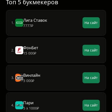
Топ 5 букмекеров
Лига Ставок
1.
На сайт
7777₽
ФонБет
2.
На сайт
15 000₽
Винлайн
3.
На сайт
3 000₽