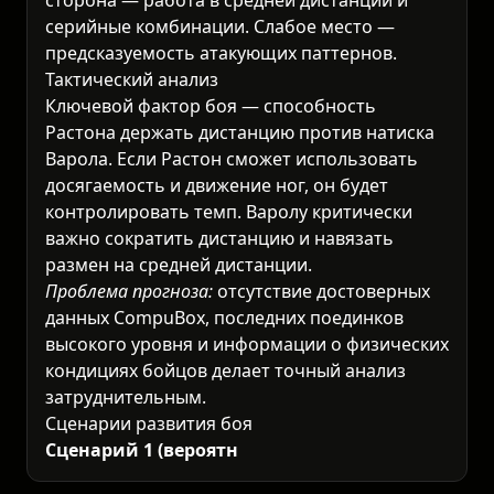
серийные комбинации. Слабое место —
предсказуемость атакующих паттернов.
Тактический анализ
Ключевой фактор боя — способность
Растона держать дистанцию против натиска
Варола. Если Растон сможет использовать
досягаемость и движение ног, он будет
контролировать темп. Варолу критически
важно сократить дистанцию и навязать
размен на средней дистанции.
Проблема прогноза:
отсутствие достоверных
данных CompuBox, последних поединков
высокого уровня и информации о физических
кондициях бойцов делает точный анализ
затруднительным.
Сценарии развития боя
Сценарий 1 (вероятность 45%):
Растон
использует технику и контролирует бой на