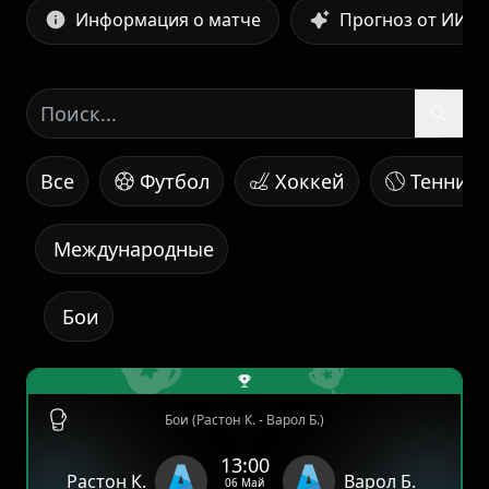
Информация о матче
Прогноз от ИИ
Все
Футбол
Хоккей
Теннис
Международные
Бои
Бои (Растон К. - Варол Б.)
13:00
Растон К.
Варол Б.
06 Май