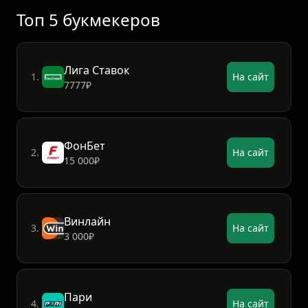
дистан
Топ 5 букмекеров
Лига Ставок
1.
На сайт
7777₽
ФонБет
2.
На сайт
15 000₽
Винлайн
3.
На сайт
3 000₽