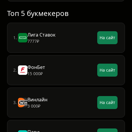
Топ 5 букмекеров
Лига Ставок
1.
На сайт
7777₽
ФонБет
2.
На сайт
15 000₽
Винлайн
3.
На сайт
3 000₽