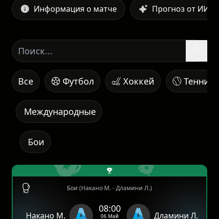
Информация о матче
Прогноз от ИИ
Все
Футбол
Хоккей
Теннис
Международные
Бои
Бои (Накано М. - Дламини Л.)
08:00
Накано М.
Дламини Л.
06 Май