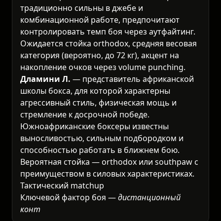
традиционно сильны в джебе и
комбинационной работе, предпочитают
контролировать темп боя через аутфайтинг.
Ожидается стойка orthodox, средняя весовая
категория (вероятно, до 72 кг), акцент на
накопление очков через volume punching.
Дламини Л.
— представитель африканской
школы бокса, для которой характерны
агрессивный стиль, физическая мощь и
стремление к досрочной победе.
Южноафриканские боксеры известны
выносливостью, сильным подбородком и
способностью работать в ближнем бою.
Вероятная стойка — orthodox или southpaw с
преимуществом в силовых характеристиках.
Тактический matchup
Ключевой фактор боя —
дистанционный
контроль
. Накано будет стремиться
удерживать Дламини на расстоянии джеба,