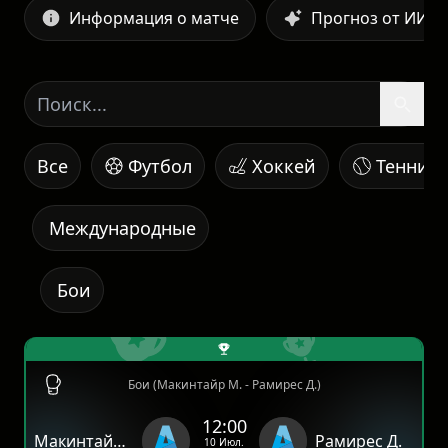
Информация о матче
Прогноз от ИИ
Все
Футбол
Хоккей
Теннис
Международные
Бои
Бои (Макинтайр М. - Рамирес Д.)
12:00
Макинтайр М.
Рамирес Д.
10 Июл.