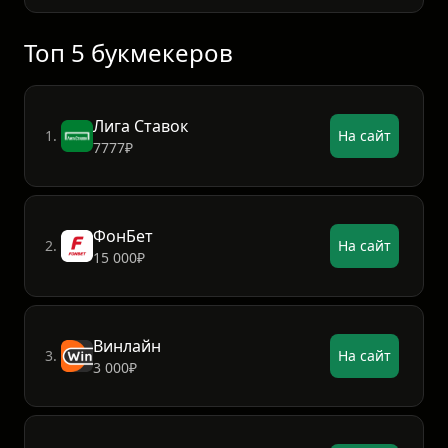
будет давить, сокращать дистанцию и искать
возможность для решающего удар
Топ 5 букмекеров
Лига Ставок
1.
На сайт
7777₽
ФонБет
2.
На сайт
15 000₽
Винлайн
3.
На сайт
3 000₽