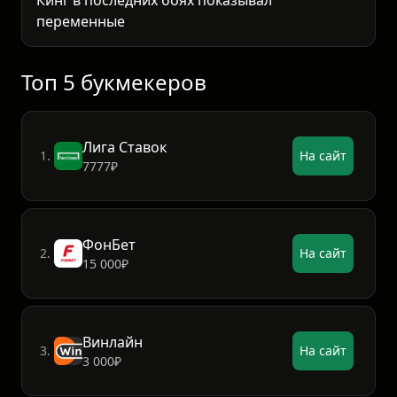
переменные результаты, но его knockout
power остается главным оружием. Процент
KO побе
Топ 5 букмекеров
Лига Ставок
1.
На сайт
7777₽
ФонБет
2.
На сайт
15 000₽
Винлайн
3.
На сайт