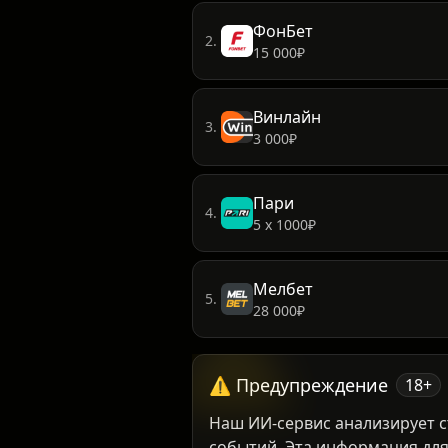
Лига Ставок
1.
7777₽
ФонБет
2.
15 000₽
Винлайн
3.
3 000₽
Пари
4.
5 х 1000₽
Мелбет
5.
28 000₽