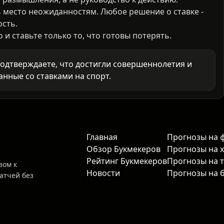
татистику и рассчитывает вероятности спортивных
 размышления, а не руководство к действию.
ь место неожиданностям. Любое решение о ставке -
ость.
и ставьте только то, что готовы потерять.
подтверждаете, что достигли совершеннолетия и
анные со ставками на спорт.
Главная
Прогнозы на 
Обзор Букмекеров
Прогнозы на 
Рейтинг Букмекеров
Прогнозы на 
вом к
Новости
Прогнозы на 
атчей без