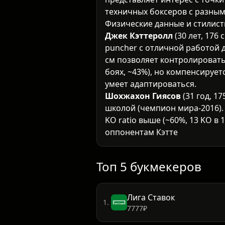
техничных боксеров с разным
Физические данные и стилист
Джек Кэттеролл
(30 лет, 176
puncher с отличной работой 
см позволяет контролировать
боях, ~43%), но компенсирует
умеет адаптироваться.
Шохжахон Гиясов
(31 год, 1
школой (чемпион мира-2016). 
KO ratio выше (~60%, 13 KO в 
оппонентам Кэттеролла.
Форма и последние выступле
Кэттеролл провел войну с Дж
2024), показав элитный урове
Топ 5 букмекеров