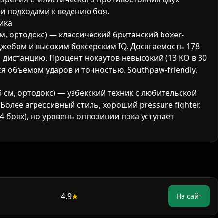
и подходами к ведению боя.
ика
 см, ортодокс) — классический британский boxer-
джебом и высоким боксерским IQ. Досягаемость 178
 дистанцию. Процент нокаутов невысокий (13 KO в 30
ся объемом ударов и точностью. Southpaw-friendly,
75 см, ортодокс) — узбекский техник с любительской
Более агрессивный стиль, хороший pressure fighter.
14 боях), но уровень оппозиции пока уступает
ния
ошем Тейлором (спорное поражение 2022, победа
нь против топ-5 л