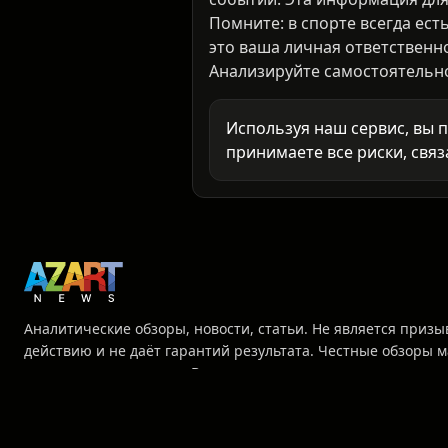
⚠️ Предупреждение
18+
Наш ИИ-сервис анализирует с
событий. Эта информация для
Помните: в спорте всегда ест
это ваша личная ответственн
Анализируйте самостоятельно 
Используя наш сервис, вы 
принимаете все риски, связ
Аналитические обзоры, новости, статьи. Не является призы
действию и не даёт гарантий результата. Честные обзоры м
рекламы азартных игр. Все права защищены.