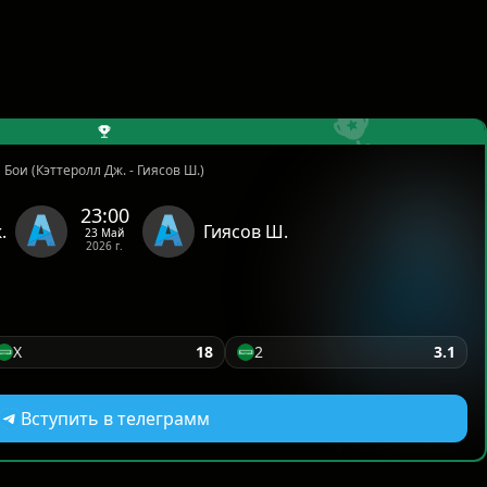
Бои (Кэттеролл Дж. - Гиясов Ш.)
23:00
.
Гиясов Ш.
23 Май
2026 г.
Х
18
2
3.1
Вступить в телеграмм