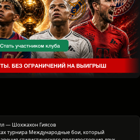
олл — Шохжахон Гиясов
ках турнира
Международные бои
, который
и зрения стилистического противостояния двух