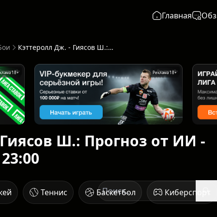
Главная
Обз
Бои
Кэттеролл Дж. - Гиясов Ш.: Прогноз от ИИ - начало 23 мая в 23:00
клама 18+
Реклама 18+
 Гиясов Ш.: Прогноз от ИИ -
 23:00
кей
Теннис
Баскетбол
Киберспорт