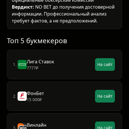
Вердикт:
NO BET до получения достоверной
информации. Профессиональный анализ
требует фактов, а не предположений.
Топ 5 букмекеров
Лига Ставок
1.
На сайт
7777₽
ФонБет
2.
На сайт
15 000₽
Винлайн
3.
На сайт