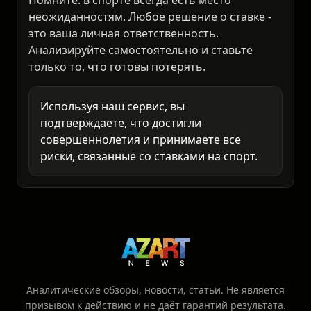
неожиданностям. Любое решение о ставке -
это ваша личная ответственность.
Анализируйте самостоятельно и ставьте
только то, что готовы потерять.
Используя наш сервис, вы
подтверждаете, что достигли
совершеннолетия и принимаете все
риски, связанные со ставками на спорт.
Аналитические обзоры, новости, статьи. Не является
призывом к действию и не даёт гарантий результата.