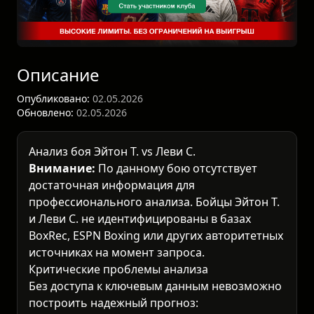
Описание
Опубликовано:
02.05.2026
Обновлено:
02.05.2026
Анализ боя Эйтон Т. vs Леви С.
Внимание:
По данному бою отсутствует
достаточная информация для
профессионального анализа. Бойцы Эйтон Т.
и Леви С. не идентифицированы в базах
BoxRec, ESPN Boxing или других авторитетных
источниках на момент запроса.
Критические проблемы анализа
Без доступа к ключевым данным невозможно
построить надежный прогноз: