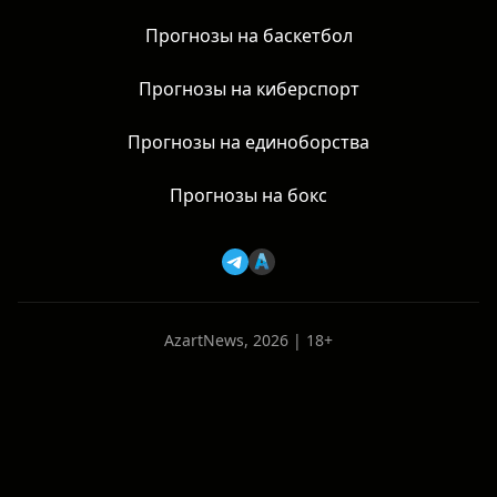
Прогнозы на баскетбол
Прогнозы на киберспорт
Прогнозы на единоборства
Прогнозы на бокс
AzartNews, 2026 | 18+
Основатель: Фролов В. В. |
azartnews@mail.ru
Политика конфиденциальности
Политика использования cookie
Копирование материалов только со ссылкой на
AzartNews.com