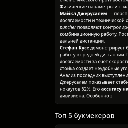
Физические параметры и сти
Майкл Джерусалем
— перспе
досягаемости и технической 
puncher
позволяют контролиро
комбинационную работу. Рост
дальней дистанции.
Стефан Кусе
демонстрирует б
работу в средней дистанции. 
досягаемости за счет скорос
стойка создает неудобные уг
Анализ последних выступлен
Джерусалем показывает стаби
нокаутов 62%. Его
accuracy н
дивизиона. Особенно эффекти
уставать от постоянного дви
Кусе имеет впечатляющий по