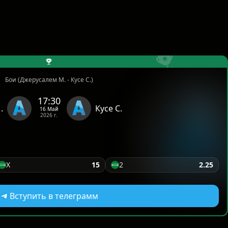
Бои (Джерусалем М. - Кусе С.)
17:30
.
Кусе С.
16 Май
2026 г.
X
15
2
2.25
Вступить в телеграмм