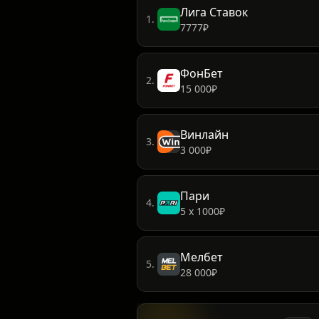
Топ 5 букмекеров
Лига Ставок
1.
7777₽
ФонБет
2.
15 000₽
Винлайн
3.
3 000₽
Пари
4.
5 х 1000₽
Мелбет
5.
28 000₽