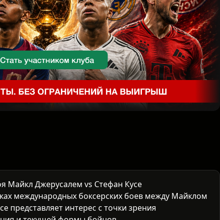
я Майкл Джерусалем vs Стефан Кусе
мках
международных боксерских боев
между Майклом
е представляет интерес с точки зрения
яния и текущей формы бойцов.