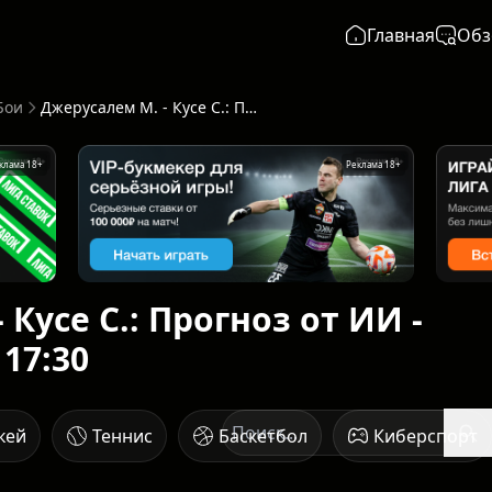
Главная
Обз
Бои
Джерусалем М. - Кусе С.: Прогноз от ИИ - начало 16 мая в 17:30
клама 18+
Реклама 18+
 Кусе С.: Прогноз от ИИ -
 17:30
кей
Теннис
Баскетбол
Киберспорт