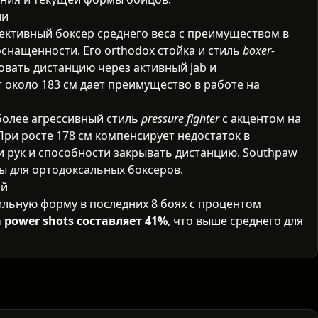
ли
ктивный боксер среднего веса с преимуществом в
оснащенности. Его orthodox стойка и стиль
boxer-
вать дистанцию через активный jab и
 около 183 см дает преимущество в работе на
олее агрессивный стиль
pressure fighter
с акцентом на
При росте 178 см компенсирует недостаток в
ти рук и способности закрывать дистанцию. Southpaw
лы для ортодоксальных боксеров.
ий
льную форму в последних 8 боях с процентом
а power shots составляет 41%
, что выше среднего для
вен в раундах 4-8, когда противник начинает
жения и джебирования.
казатель финишей — 70% поб