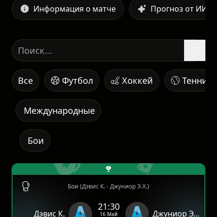
Информация о матче
Прогноз от ИИ
Все
Футбол
Хоккей
Теннис
Международные
Бои
Бои (Дэвис К. - Джуниор Э.Х.)
21:30
Дэвис К.
Джуниор Э.Х.
16 Май