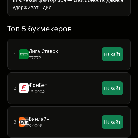
удерживать дистанцию джебом и footwork
против напористого стиля Джуниора.
Топ 5 букмекеров
Лига Ставок
1.
На сайт
7777₽
ФонБет
2.
На сайт
15 000₽
Винлайн
3.
На сайт
3 000₽