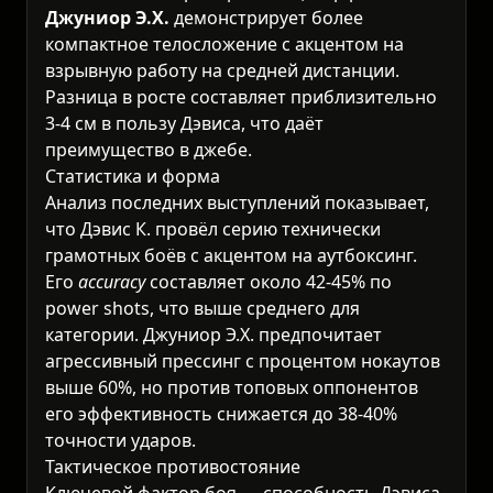
Джуниор Э.Х.
демонстрирует более
компактное телосложение с акцентом на
взрывную работу на средней дистанции.
Разница в росте составляет приблизительно
3-4 см в пользу Дэвиса, что даёт
преимущество в джебе.
Статистика и форма
Анализ последних выступлений показывает,
что Дэвис К. провёл серию технически
грамотных боёв с акцентом на аутбоксинг.
Его
accuracy
составляет около 42-45% по
power shots, что выше среднего для
категории. Джуниор Э.Х. предпочитает
агрессивный прессинг с процентом нокаутов
выше 60%, но против топовых оппонентов
его эффективность снижается до 38-40%
точности ударов.
Тактическое противостояние
Ключевой фактор боя — способность Дэвиса