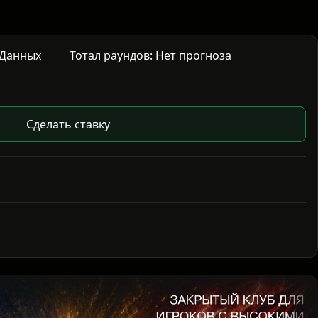
 Данных
Тотал раундов: Нет прогноза
Сделать ставку