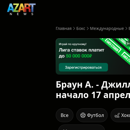
Главная
Бокс
Международные
Ре
Браун А. - Джилл
начало 17 апрел
Все
Футбол
Хок