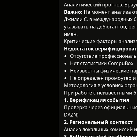
Аналитический прогноз: Браун
Важно:
На момент анализа от
Джилли С. в международных ба
указывать на дебютантов, ре
имен.
Критические факторы анализ
Недостаток верифицирова
Отсутствие профессиональ
Нет статистики CompuBox
Неизвестны физические п
Не определен промоутер 
Методология в условиях огр
При работе с неизвестными 
1. Верификация события
Проверка через официальные 
DAZN)
2. Региональный контекст
Анализ локальных комиссий и
3. Betting market intelligence