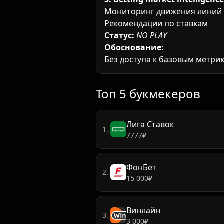
Мониторинг движения линий у 
Рекомендации по ставкам
Статус:
NO PLAY
Обоснование:
Без доступа к базовым метрикам
прогноз будет спекулятивны
ставки на события с информ
Топ 5 букмекеров
Лига Ставок
1.
7777₽
ФонБет
2.
15 000₽