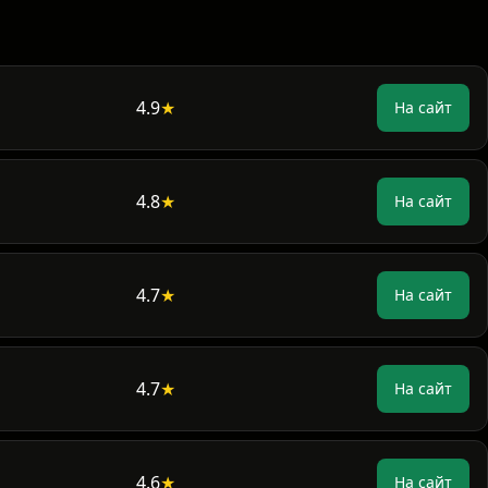
а рынке и sharp action линии букмекеров становятся
4.9
★
На сайт
4.8
★
На сайт
4.7
★
На сайт