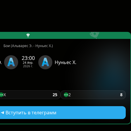
Бои (Альварес Э. - Нуньес Х.)
23:00
.
Нуньес Х.
24 Апр.
2026 г.
X
25
2
8
Вступить в телеграмм