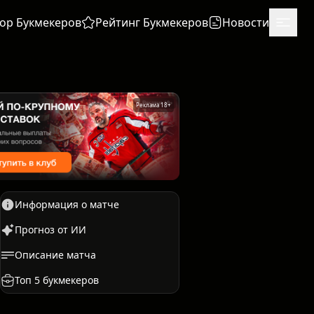
ор Букмекеров
Рейтинг Букмекеров
Новости
Реклама 18+
Информация о матче
Прогноз от ИИ
Описание матча
Единоборства
Бокс
Топ 5 букмекеров