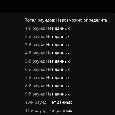
Тотал раундов: Невозможно определить
1-й раунд:
Нет данных
2-й раунд:
Нет данных
3-й раунд:
Нет данных
4-й раунд:
Нет данных
5-й раунд:
Нет данных
6-й раунд:
Нет данных
7-й раунд:
Нет данных
8-й раунд:
Нет данных
9-й раунд:
Нет данных
10-й раунд:
Нет данных
11-й раунд:
Нет данных