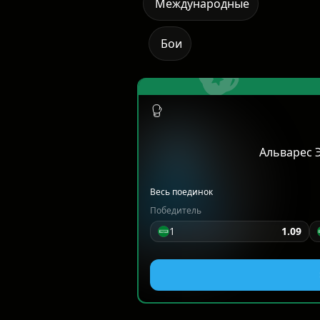
Международные
Бои
Альварес Э
Весь поединок
Победитель
1
1.09