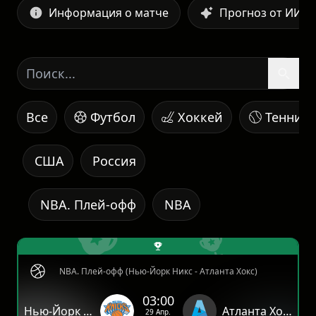
Информация о матче
Прогноз от ИИ
Все
Футбол
Хоккей
Теннис
США
Россия
NBA. Плей-офф
NBA
NBA. Плей-офф (Нью-Йорк Никс - Атланта Хокс)
03:00
Нью-Йорк Никс
Атланта Хокс
29 Апр.