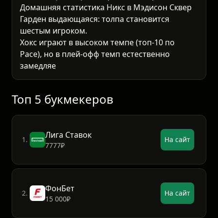
Домашняя статистика Никс в Мэдисон Сквер
Гарден выдающаяся: толпа становится
шестым игроком.
Хокс играют в высоком темпе (топ-10 по
Pace), но в плей-офф темп естественно
замедляется на 3-5 поссешенов. Их ORtg
высок, но построен на периметре - в серии э
Топ 5 букмекеров
Лига Ставок
1.
На сайт
7777₽
ФонБет
2.
На сайт
15 000₽