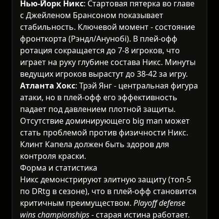
Нью-Йорк Никс
: Стартовая пятерка во главе
с Джейленом Брансоном показывает
стабильность. Ключевой момент - состояние
фронткорта (Рэндл/Анунобi). В плей-офф
ротация сокращается до 7-8 игроков, что
играет на руку глубине состава Никс. Минуты
ведущих игроков вырастут до 38-42 за игру.
Атланта Хокс
: Трэй Янг - центральная фигура
атаки, но в плей-офф его эффективность
падает под давлением плотной защиты.
Отсутствие доминирующего big man может
стать проблемой против физичности Никс.
Клинт Капела должен быть здоров для
контроля краски.
Форма и статистика
Никс демонстрируют элитную защиту (топ-5
по DRtg в сезоне), что в плей-офф становится
критичным преимуществом.
Playoff defense
wins championships
- старая истина работает.